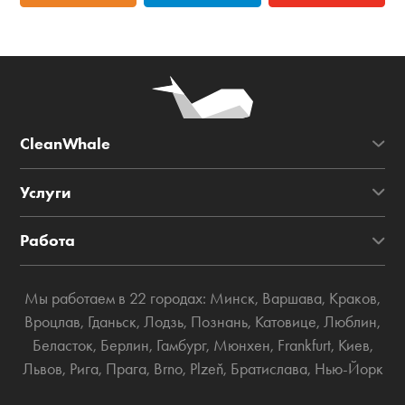
CleanWhale
Услуги
Работа
Мы работаем в 22 городах:
Минск
,
Варшава
,
Краков
,
Вроцлав
,
Гданьск
,
Лодзь
,
Познань
,
Катовице
,
Люблин
,
Беласток
,
Берлин
,
Гамбург
,
Мюнхен
,
Frankfurt
,
Киев
,
Львов
,
Рига
,
Прага
,
Brno
,
Plzeň
,
Братислава
,
Нью-Йорк