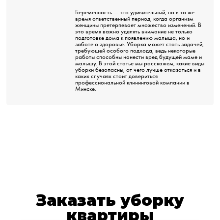
Беременность — это удивительный, но в то же
время ответственный период, когда организм
женщины претерпевает множество изменений. В
это время важно уделять внимание не только
подготовке дома к появлению малыша, но и
заботе о здоровье. Уборка может стать задачей,
требующей особого подхода, ведь некоторые
работы способны нанести вред будущей маме и
малышу. В этой статье мы расскажем, какие виды
уборки безопасны, от чего лучше отказаться и в
каких случаях стоит довериться
профессиональной клининговой компании в
Минске.
Заказать уборку
квартиры