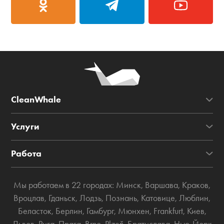
CleanWhale
Услуги
Работа
Мы работаем в 22 городах:
Минск
,
Варшава
,
Краков
,
Вроцлав
,
Гданьск
,
Лодзь
,
Познань
,
Катовице
,
Люблин
,
Беласток
,
Берлин
,
Гамбург
,
Мюнхен
,
Frankfurt
,
Киев
,
Львов
,
Рига
,
Прага
,
Brno
,
Plzeň
,
Братислава
,
Нью-Йорк