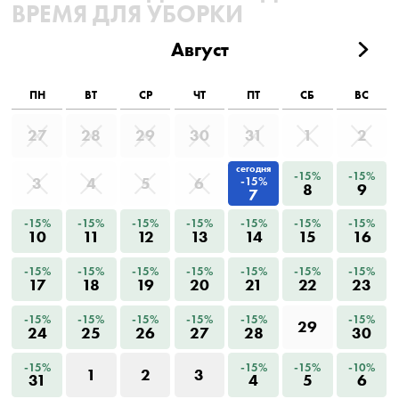
ВРЕМЯ ДЛЯ УБОРКИ
Август
ПН
ВТ
СР
ЧТ
ПТ
СБ
ВС
27
28
29
30
31
1
2
сегодня
-15%
-15%
3
4
5
6
-15%
8
9
7
-15%
-15%
-15%
-15%
-15%
-15%
-15%
10
11
12
13
14
15
16
-15%
-15%
-15%
-15%
-15%
-15%
-15%
17
18
19
20
21
22
23
-15%
-15%
-15%
-15%
-15%
-15%
29
24
25
26
27
28
30
-15%
-15%
-15%
-10%
1
2
3
31
4
5
6