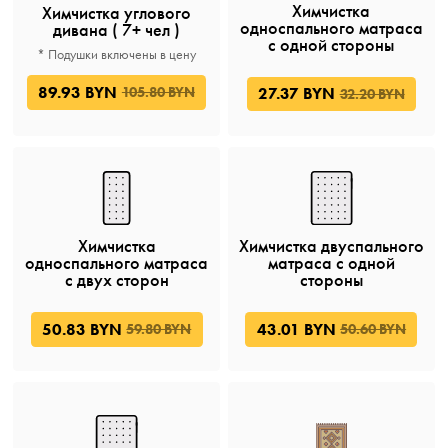
Химчистка
Химчистка углового
односпального матраса
дивана ( 7+ чел )
с одной стороны
* Подушки включены в цену
89.93 BYN
105.80 BYN
27.37 BYN
32.20 BYN
Химчистка
Химчистка двуспального
односпального матраса
матраса с одной
c двух сторон
стороны
50.83 BYN
43.01 BYN
59.80 BYN
50.60 BYN