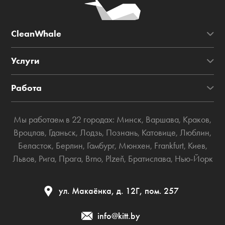
CleanWhale
Услуги
Работа
Мы работаем в 22 городах:
Минск
,
Варшава
,
Краков
,
Вроцлав
,
Гданьск
,
Лодзь
,
Познань
,
Катовице
,
Люблин
,
Беласток
,
Берлин
,
Гамбург
,
Мюнхен
,
Frankfurt
,
Киев
,
Львов
,
Рига
,
Прага
,
Brno
,
Plzeň
,
Братислава
,
Нью-Йорк
ул. Макаёнка, д. 12Г, пом. 257
info@kitt.by