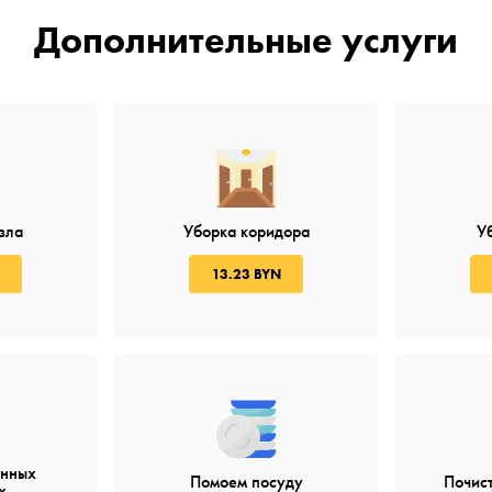
Дополнительные услуги
зла
Уборка коридора
У
13.23 BYN
онных
Помоем посуду
Почис
х