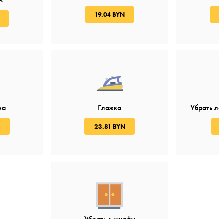
19.04 BYN
на
Глажка
Убрать л
23.81 BYN
Убрать в шкафу