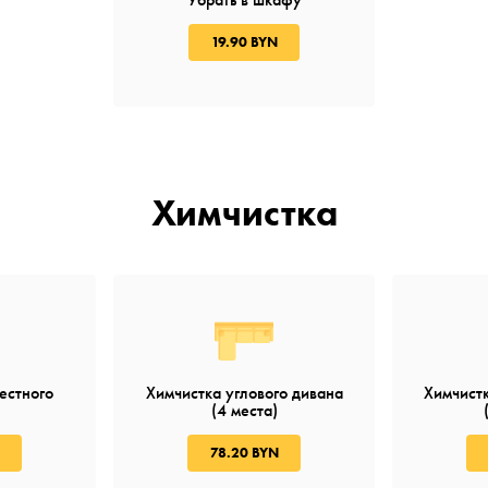
19.90 BYN
Химчистка
естного
Химчистка углового дивана
Химчистк
(4 места)
78.20 BYN