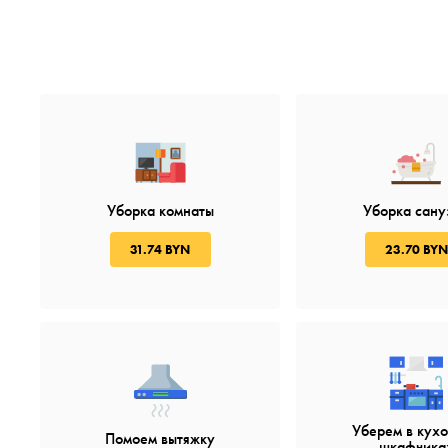
Уборка комнаты
Уборка сану
31.74 BYN
23.70 BYN
Уберем в кух
Помоем вытяжку
шкафчика