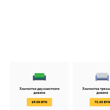
Химчистка двухместного
Химчистка трехм
дивана
дивана
69.00 BYN
73.50 BYN