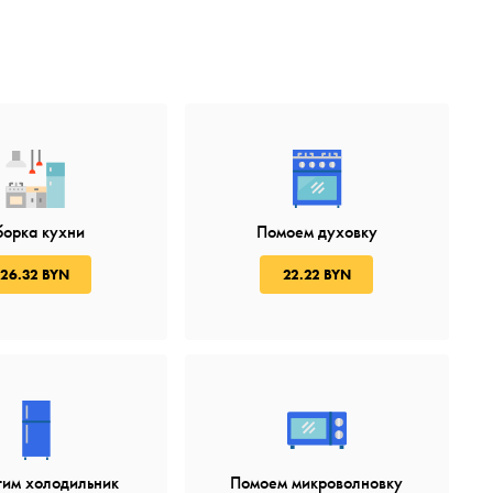
борка кухни
Помоем духовку
26.32 BYN
22.22 BYN
тим холодильник
Помоем микроволновку