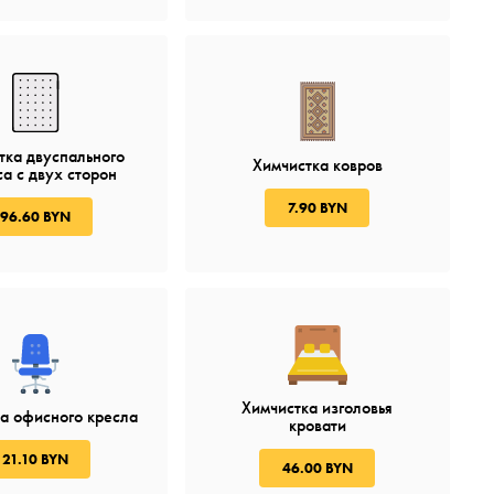
тка двуспального
Химчистка ковров
а с двух сторон
7.90 BYN
96.60 BYN
Химчистка изголовья
а офисного кресла
кровати
21.10 BYN
46.00 BYN