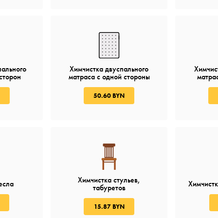
пального
Химчистка двуспального
Химчис
 сторон
матраса с одной стороны
матрас
50.60 BYN
Химчистка стульев,
есла
Химчистк
табуретов
15.87 BYN