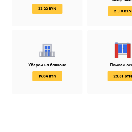
22.22 BYN
21.10 BYN
Уберем на балконе
Помоем ок
19.04 BYN
23.81 BYN