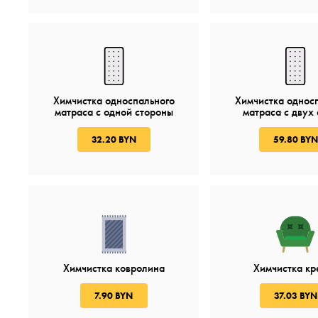
Химчистка односпального
Химчистка однос
матраса с одной стороны
матраса c двух
32.20 BYN
59.80 BYN
Химчистка ковролина
Химчистка кр
7.90 BYN
37.03 BYN