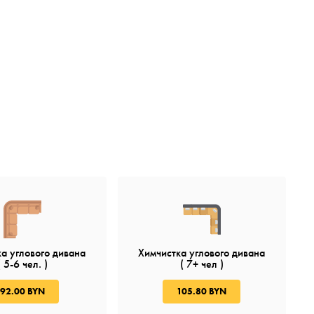
а углового дивана
Химчистка углового дивана
( 5-6 чел. )
( 7+ чел )
92.00 BYN
105.80 BYN