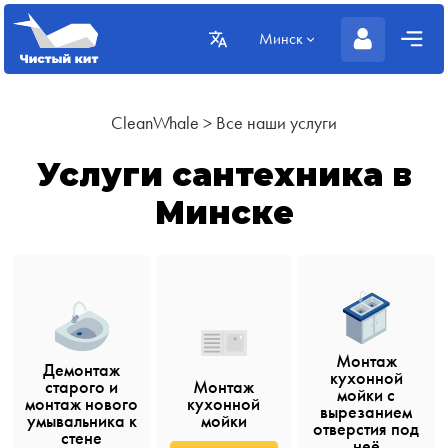
Минск
CleanWhale
>
Все наши услуги
Услуги сантехника в
Минске
Монтаж
Демонтаж
кухонной
старого и
Монтаж
мойки с
монтаж нового
кухонной
вырезанием
умывальника к
мойки
отверстия под
стене
неё