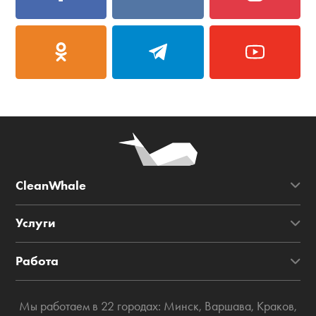
CleanWhale
Услуги
Работа
Мы работаем в 22 городах:
Минск
,
Варшава
,
Краков
,