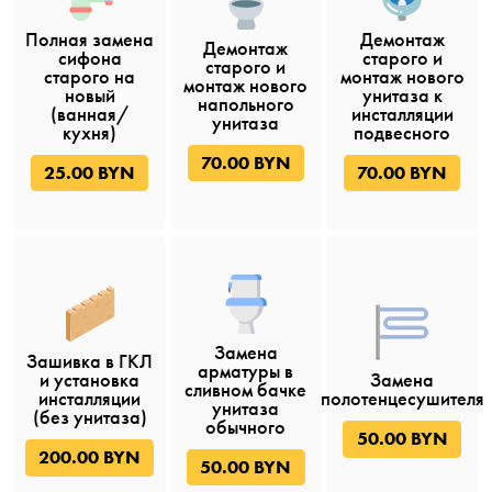
Полная замена
Демонтаж
Демонтаж
сифона
старого и
старого и
старого на
монтаж нового
монтаж нового
новый
унитаза к
напольного
(ванная/
инсталляции
унитаза
кухня)
подвесного
70.00 BYN
25.00 BYN
70.00 BYN
Замена
Зашивка в ГКЛ
арматуры в
и установка
Замена
сливном бачке
инсталляции
полотенцесушителя
унитаза
(без унитаза)
обычного
50.00 BYN
200.00 BYN
50.00 BYN