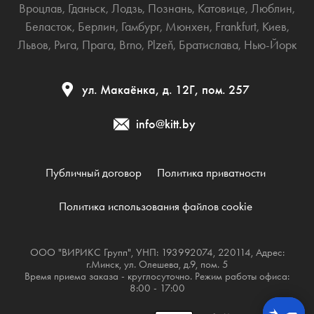
Вроцлав
,
Гданьск
,
Лодзь
,
Познань
,
Катовице
,
Люблин
,
Беласток
,
Берлин
,
Гамбург
,
Мюнхен
,
Frankfurt
,
Киев
,
Львов
,
Рига
,
Прага
,
Brno
,
Plzeň
,
Братислава
,
Нью-Йорк
ул. Макаёнка, д. 12Г, пом. 257
info@kitt.by
Публичный договор
Политика приватности
Политика использования файлов cookie
ООО "ВИРИКС Групп", УНП: 193992074, 220114, Адрес:
г.Минск, ул. Олешева, д.9, пом. 5
Время приема заказа - круглосуточно. Режим работы офиса:
8:00 - 17:00