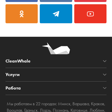
CleanWhale
Услуги
Работа
Мы работаем в 22 городах:
Минск
,
Варшава
,
Краков
,
Вроцлав
,
Гданьск
,
Лодзь
,
Познань
,
Катовице
,
Люблин
,