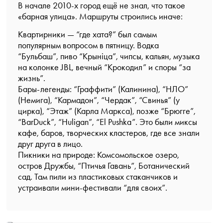
В начале 2010-х город ещё не знал, что такое
«барная улица». Маршруты строились иначе:
Квартирники
— “где хата?” был самым
популярным вопросом в пятницу. Водка
“Бульбаш”, пиво “Крынiца”, чипсы, кальян, музыка
на колонке JBL, вечный “Крокодил” и споры “за
жизнь”.
Бары-легенды
: “Граффити” (Калинина), “НЛО”
(Немига), “Кармадон”, “Чердак”, “Свинья” (у
цирка), “Этаж” (Карла Маркса), позже “Брюгге”,
“BarDuck”, “Huligan”, “El Pushka”. Это были миксы
кафе, баров, творческих кластеров, где все знали
друг друга в лицо.
Пикники на природе:
Комсомольское озеро,
остров Дружбы, “Птичья Гавань”, Ботанический
сад. Там пили из пластиковых стаканчиков и
устраивали мини-фестивали “для своих”.