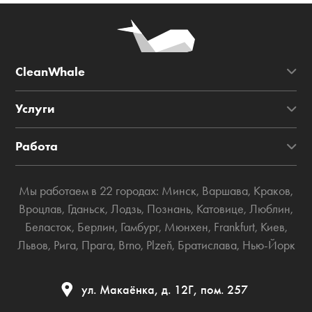
CleanWhale
Услуги
Работа
Мы работаем в 22 городах:
Минск
,
Варшава
,
Краков
,
Вроцлав
,
Гданьск
,
Лодзь
,
Познань
,
Катовице
,
Люблин
,
Беласток
,
Берлин
,
Гамбург
,
Мюнхен
,
Frankfurt
,
Киев
,
Львов
,
Рига
,
Прага
,
Brno
,
Plzeň
,
Братислава
,
Нью-Йорк
ул. Макаёнка, д. 12Г, пом. 257