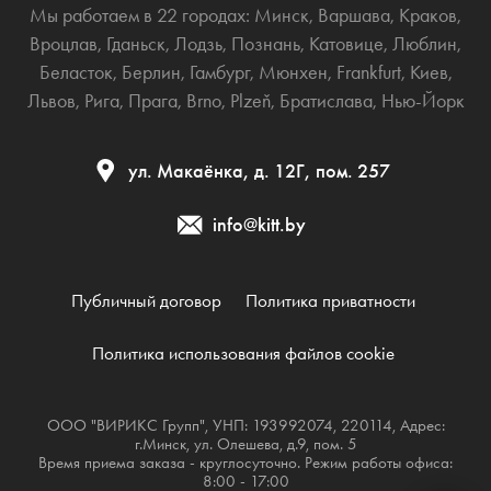
Мы работаем в 22 городах:
Минск
,
Варшава
,
Краков
,
Вроцлав
,
Гданьск
,
Лодзь
,
Познань
,
Катовице
,
Люблин
,
Беласток
,
Берлин
,
Гамбург
,
Мюнхен
,
Frankfurt
,
Киев
,
Львов
,
Рига
,
Прага
,
Brno
,
Plzeň
,
Братислава
,
Нью-Йорк
ул. Макаёнка, д. 12Г, пом. 257
info@kitt.by
Публичный договор
Политика приватности
Политика использования файлов cookie
ООО "ВИРИКС Групп", УНП: 193992074, 220114, Адрес:
г.Минск, ул. Олешева, д.9, пом. 5
Время приема заказа - круглосуточно. Режим работы офиса:
8:00 - 17:00