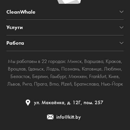
CleanWhale
Услуги
Работа
Мы работаем в 22 городах:
Минск
,
Варшава
,
Краков
,
Вроцлав
,
Гданьск
,
Лодзь
,
Познань
,
Катовице
,
Люблин
,
Беласток
,
Берлин
,
Гамбург
,
Мюнхен
,
Frankfurt
,
Киев
,
Львов
,
Рига
,
Прага
,
Brno
,
Plzeň
,
Братислава
,
Нью-Йорк
ул. Макаёнка, д. 12Г, пом. 257
info@kitt.by