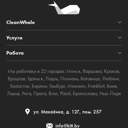
CleanWhale
Услуги
Работа
Мы работаем в 22 городах:
Минск
,
Варшава
,
Краков
,
Вроцлав
,
Гданьск
,
Лодзь
,
Познань
,
Катовице
,
Люблин
,
Беласток
,
Берлин
,
Гамбург
,
Мюнхен
,
Frankfurt
,
Киев
,
Львов
,
Рига
,
Прага
,
Brno
,
Plzeň
,
Братислава
,
Нью-Йорк
ул. Макаёнка, д. 12Г, пом. 257
info@kitt.by