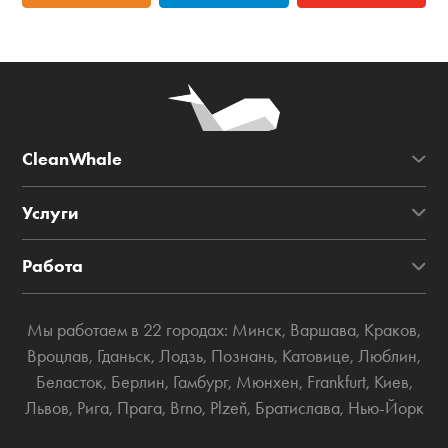
CleanWhale
Услуги
Работа
Мы работаем в 22 городах:
Минск
,
Варшава
,
Краков
,
Вроцлав
,
Гданьск
,
Лодзь
,
Познань
,
Катовице
,
Люблин
,
Беласток
,
Берлин
,
Гамбург
,
Мюнхен
,
Frankfurt
,
Киев
,
Львов
,
Рига
,
Прага
,
Brno
,
Plzeň
,
Братислава
,
Нью-Йорк