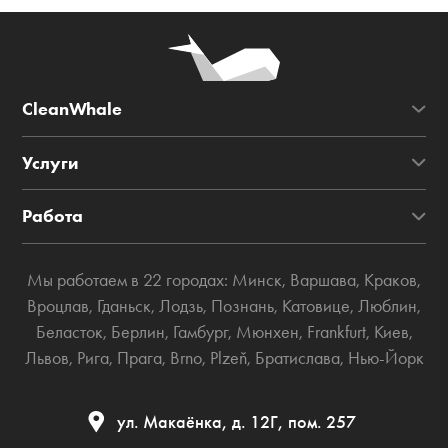
CleanWhale
Услуги
Работа
Мы работаем в 22 городах:
Минск
,
Варшава
,
Краков
,
Вроцлав
,
Гданьск
,
Лодзь
,
Познань
,
Катовице
,
Люблин
,
Беласток
,
Берлин
,
Гамбург
,
Мюнхен
,
Frankfurt
,
Киев
,
Львов
,
Рига
,
Прага
,
Brno
,
Plzeň
,
Братислава
,
Нью-Йорк
ул. Макаёнка, д. 12Г, пом. 257