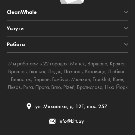
CleanWhale
Услуги
Работа
Мы работаем в 22 городах:
Минск
,
Варшава
,
Краков
,
Вроцлав
,
Гданьск
,
Лодзь
,
Познань
,
Катовице
,
Люблин
,
Беласток
,
Берлин
,
Гамбург
,
Мюнхен
,
Frankfurt
,
Киев
,
Львов
,
Рига
,
Прага
,
Brno
,
Plzeň
,
Братислава
,
Нью-Йорк
ул. Макаёнка, д. 12Г, пом. 257
info@kitt.by