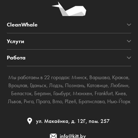
CleanWhale
Услуги
Работа
Мы работаем в 22 городах:
Минск
,
Варшава
,
Краков
,
Вроцлав
,
Гданьск
,
Лодзь
,
Познань
,
Катовице
,
Люблин
,
Беласток
,
Берлин
,
Гамбург
,
Мюнхен
,
Frankfurt
,
Киев
,
Львов
,
Рига
,
Прага
,
Brno
,
Plzeň
,
Братислава
,
Нью-Йорк
ул. Макаёнка, д. 12Г, пом. 257
info@kitt.by