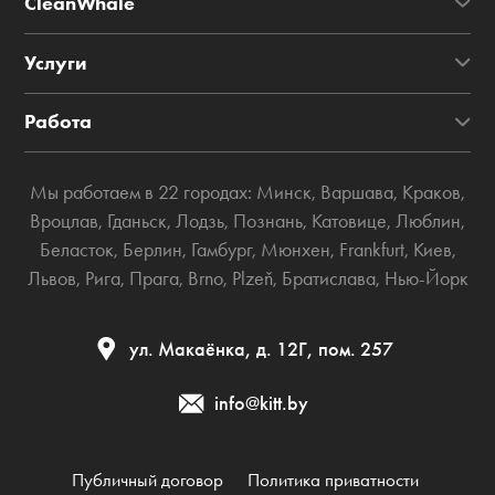
CleanWhale
Услуги
Работа
Мы работаем в 22 городах:
Минск
,
Варшава
,
Краков
,
Вроцлав
,
Гданьск
,
Лодзь
,
Познань
,
Катовице
,
Люблин
,
Беласток
,
Берлин
,
Гамбург
,
Мюнхен
,
Frankfurt
,
Киев
,
Львов
,
Рига
,
Прага
,
Brno
,
Plzeň
,
Братислава
,
Нью-Йорк
ул. Макаёнка, д. 12Г, пом. 257
info@kitt.by
Публичный договор
Политика приватности