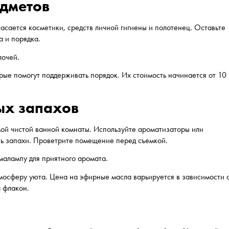
едметов
асается косметики, средств личной гигиены и полотенец. Оставьте
а и порядка.
лочей.
ые помогут поддерживать порядок. Их стоимость начинается от 10
ых запахов
мой чистой ванной комнаты. Используйте ароматизаторы или
ить запахи. Проветрите помещение перед съемкой.
малампу для приятного аромата.
мосферу уюта. Цена на эфирные масла варьируется в зависимости 
а флакон.