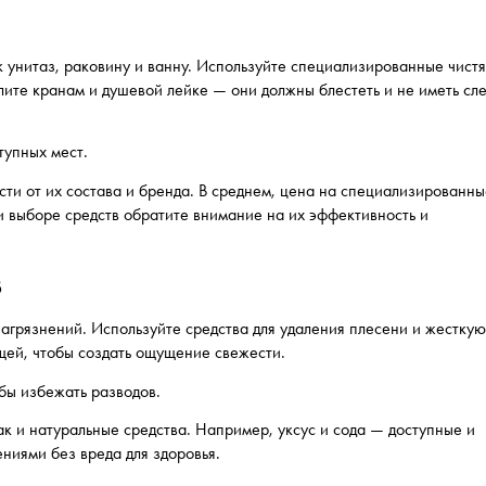
к унитаз, раковину и ванну. Используйте специализированные чист
елите кранам и душевой лейке — они должны блестеть и не иметь сл
тупных мест.
сти от их состава и бренда. В среднем, цена на специализированн
ри выборе средств обратите внимание на их эффективность и
в
загрязнений. Используйте средства для удаления плесени и жестку
ящей, чтобы создать ощущение свежести.
бы избежать разводов.
ак и натуральные средства. Например, уксус и сода — доступные и
ниями без вреда для здоровья.