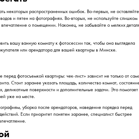
ть некоторых распространенных ошибок. Во-первых, не оставляйт
одов и пятен на фотографиях. Во-вторых, не используйте слишком
е впечатление о помещении. Наконец, не забывайте о мелких детал
вить вашу ванную комнату к фотосессии так, чтобы она выглядела
окупателя или арендатора для вашей квартиры в Минске.
е перед фотосъемкой квартиры: чек-лист» зависит не только от сам
изита. Стоит заранее указать площадь, количество комнат, состояни
ых, деликатные поверхности и дополнительные задачи. Это помогает
лей уже на месте.
тографиям, уборка после арендаторов, наведение порядка перед
действий. Если приоритет понятен заранее, специалист быстрее
впечатление.
ой