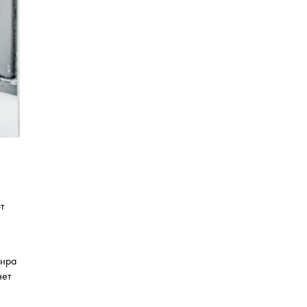
ют
тира
чет