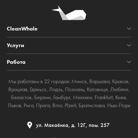
CleanWhale
Услуги
Работа
Мы работаем в 22 городах:
Минск
,
Варшава
,
Краков
,
Вроцлав
,
Гданьск
,
Лодзь
,
Познань
,
Катовице
,
Люблин
,
Беласток
,
Берлин
,
Гамбург
,
Мюнхен
,
Frankfurt
,
Киев
,
Львов
,
Рига
,
Прага
,
Brno
,
Plzeň
,
Братислава
,
Нью-Йорк
ул. Макаёнка, д. 12Г, пом. 257