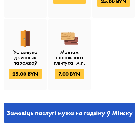
25.00 BYN
Усталёўка
Мантаж
дзвярных
напольнага
парожкаў
плінтуса, м.п.
25.00 BYN
7.00 BYN
Замовіць паслугі мужа на гадзіну ў Мінску