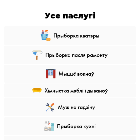
Усе паслугі
Прыборка кватэры
Прыборка пасля рамонту
Мыццё вокнаў
Хімчыстка мэблі і дываноў
Муж на гадзіну
Прыборка кухні