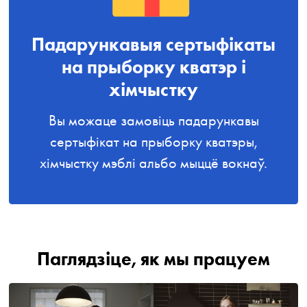
Падарункавыя сертыфікаты
на прыборку кватэр і
хімчыстку
Вы можаце замовіць падарункавы
сертыфікат на прыборку кватэры,
хімчыстку мэблі альбо мыццё вокнаў.
Паглядзіце, як мы працуем