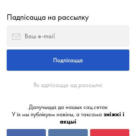
Падпісацца на рассылку
Подпісацца
Як адпісацца ад рассылкі
Далучыцца да нашых сац.сетак
У іх мы публікуем навіны, а таксама
зніжкі і
акцыі