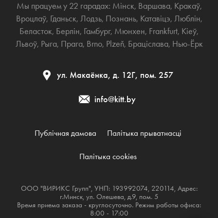
Мы працуем у 22 гарадах:
Мінск
,
Варшава
,
Кракаў
,
Вроцлаў
,
Гданьск
,
Лодзь
,
Познань
,
Катавіцэ
,
Люблін
,
Беласток
,
Берлін
,
Гамбург
,
Мюнхен
,
Frankfurt
,
Кіеў
,
Львоў
,
Рыга
,
Прага
,
Brno
,
Plzeň
,
Браціслава
,
Нью-Ёрк
ул. Макаёнка, д. 12Г, пом. 257
info@kitt.by
Публічная дамова
Палітыка прыватнасці
Палітыка cookies
ООО "ВИРИКС Групп", УНП: 193992074, 220114, Адрес:
г.Минск, ул. Олешева, д.9, пом. 5
Время приема заказа - круглосуточно. Режим работы офиса:
8:00 - 17:00