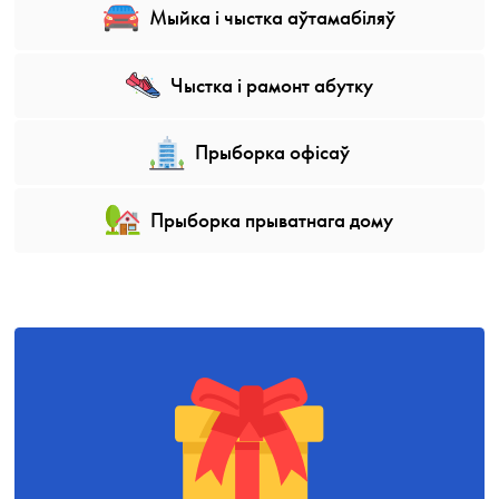
Мыйка і чыстка аўтамабіляў
Чыстка і рамонт абутку
Прыборка офісаў
Прыборка прыватнага дому