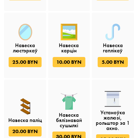
Навеска
Навеска
Навеска
люстэркаў
карцін
гаплікаў
25.00 BYN
10.00 BYN
5.00 BYN
Устаноўка
Навеска
жалюзі,
Навеска паліц
бялізнавай
рольштор за 1
сушылкі
акно.
20.00 BYN
30.00 BYN