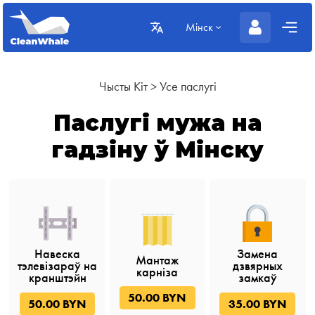
Мінск
Чысты Кіт
>
Усе паслугі
Паслугі мужа на
гадзіну ў Мінску
Навеска
Замена
Мантаж
тэлевізараў на
дзвярных
карніза
кранштэйн
замкаў
50.00 BYN
50.00 BYN
35.00 BYN