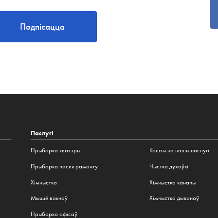
Подпісацца
Паслугі
Прыборка кватэры
Кошты на нашы паслугі
Прыборка пасля рамонту
Чыстка духоўкі
Хімчыстка
Хімчыстка канапы
Мыццё вокнаў
Хімчыстка дываноў
Прыборка офісаў