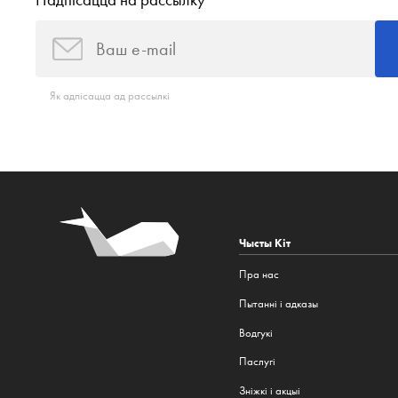
Падпісацца на рассылку
Як адпісацца ад рассылкі
Чысты Кіт
Пра нас
Пытанні і адказы
Водгукі
Паслугі
Зніжкі і акцыі