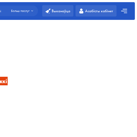
Выканаўца
Асабісты кабінет
і
Больш паслуг
жкі