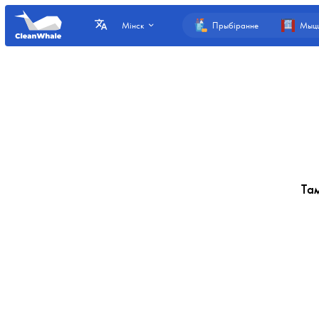
Прыбіранне
Мыцц
Мінск
Та