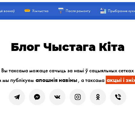
ё вокнаў
Хімчыстка
Пасля рамонту
Прыбіранне кухн
Блог Чыстага Кіта
Вы таксама можаце сачыць за намі ў сацыяльных сетках
м мы публікуем
апошнія навіны
, а таксама
акцыі і зні