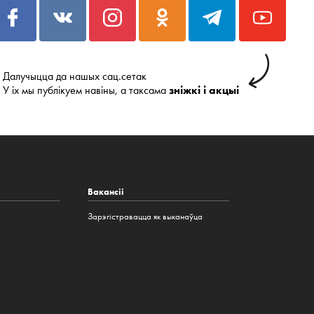
Далучыцца да нашых сац.сетак
У іх мы публікуем навіны, а таксама
зніжкі і акцыі
Вакансіі
Зарэгістравацца як выканаўца