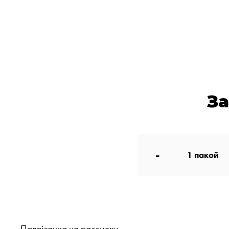
З
-
1
пакой