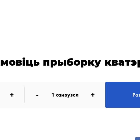
амовіць прыборку кватэ
+
-
+
1
санвузел
Ра