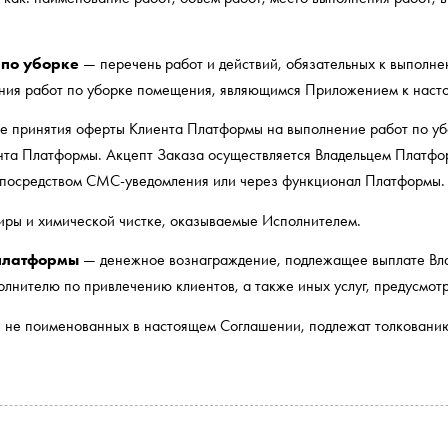
 по уборке
— перечень работ и действий, обязательных к выполн
ения работ по уборке помещения, являющимся Приложением к наст
 принятия оферты Клиента Платформы на выполнение работ по уб
нта Платформы. Акцепт Заказа осуществляется Владельцем Платфо
посредством СМС-уведомления или через функционал Платформы.
иры и химической чистке, оказываемые Исполнителем.
платформы
— денежное вознаграждение, подлежащее выплате Влад
олнителю по привлечению клиентов, а также иных услуг, предусмот
 не поименованных в настоящем Соглашении, подлежат толкованию 