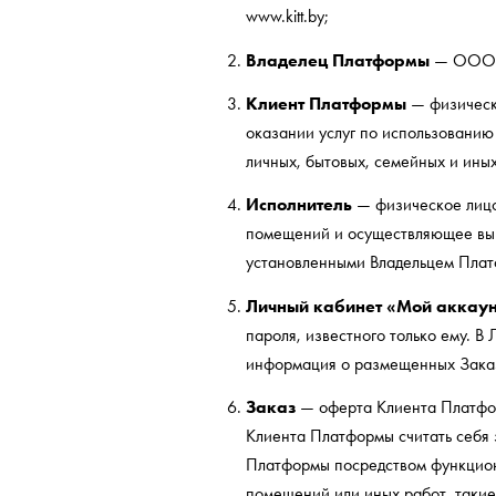
www.kitt.by;
Владелец Платформы
— ООО «
Клиент Платформы
— физическо
оказании услуг по использованию
личных, бытовых, семейных и ины
Исполнитель
— физическое лицо
помещений и осуществляющее выпо
установленными Владельцем Пла
Личный кабинет «Мой аккаун
пароля, известного только ему. 
информация о размещенных Заказа
Заказ
— оферта Клиента Платфор
Клиента Платформы считать себя 
Платформы посредством функцион
помещений или иных работ, такие