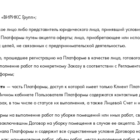
ВИРИКС Групп»;
е лицо либо представитель юридического лица, принявший услови
 Платформы путем акцепта оферты; лицо, приобретающее или испо
х целей, не связанных с предпринимательской деятельностью.
, прошедшее регистрацию на Платформе в качестве лица, готового
лнение работ по конкретному Заказу в соответствии с Регламент
тформы;
т»
— часть Платформы, доступ к которой имеет только Клиент Плат
В Личном кабинете Пользователя Платформы содержатся контактные
х, в том числе о статусе их выполнения, а также Лицевой Счет и
мы на выполнение работ по уборке помещений или иных работ, с
заключившим Договор на уборку помещения в случае ее акцепта. З
ала Платформы и содержит все существенные условия Договора на
 как: наименование работ, объем работ, место выполнения работ, 