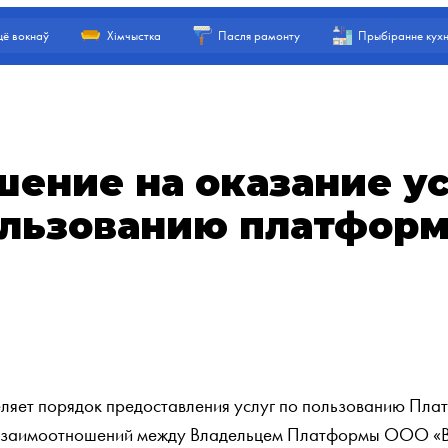
ё вокнаў
Хімчыстка
Пасля рамонту
Прыбіранне кухн
шение на оказание ус
льзованию платфор
яет порядок предоставления услуг по пользованию Плат
к взаимоотношений между Владельцем Платформы ООО «