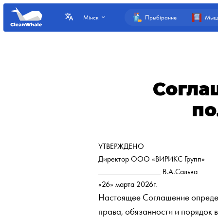
Прыбіранне
Мыцц
Мінск
Согла
по
УТВЕРЖДЕНО
Директор ООО «ВИРИКС Групп»
________________ В.А.Сальва
«26» марта 2026г.
Настоящее Соглашение определ
права, обязанности и порядо