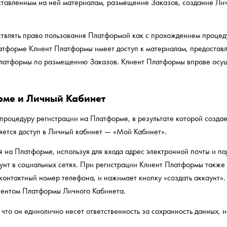
тавленным на ней материалам, размещение Заказов, создание Личн
твлять право пользования Платформой как с прохождением процед
латформе Клиент Платформы имеет доступ к материалам, предостав
латформы по размещению Заказов. Клиент Платформы вправе осущ
рме и Личный Кабинет
роцедуру регистрации на Платформе, в результате которой создае
яется доступ в Личный кабинет — «Мой Кабинет».
на Платформе, используя для входа адрес электронной почты и пар
аунт в социальных сетях. При регистрации Клиент Платформы также
онтактный номер телефона, и нажимает кнопку «создать аккаунт»
лиентом Платформы Личного Кабинета.
что он единолично несет ответственность за сохранность данных, и