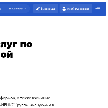
Выканаўца
Асабісты кабінет
і
Больш паслуг
луг по
мой
формой, а также взаимные
ВИРИКС Групп», именуемым в