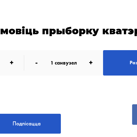
амовіць прыборку кватэ
+
-
+
1
санвузел
Ра
Подпісацца