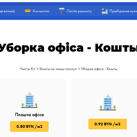
ё вокнаў
Хімчыстка
Пасля рамонту
Прыбіранне кухн
Уборка офіса - Кошт
Чысты Кіт
>
Кошты на нашы паслугі
>
Уборка офіса - Кошты
Плошча офіса
0.92 BYN /м2
0.80 BYN /м2