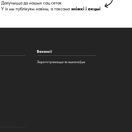
Далучыцца да нашых сац.сетак
У іх мы публікуем навіны, а таксама
зніжкі і акцыі
Вакансіі
Зарэгістравацца як выканаўца