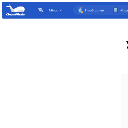
Прыбіранне
Мыцц
Мінск