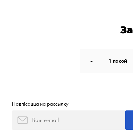
З
-
1
пакой
Падпісацца на рассылку