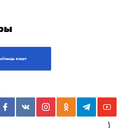
ры
злічыць кошт