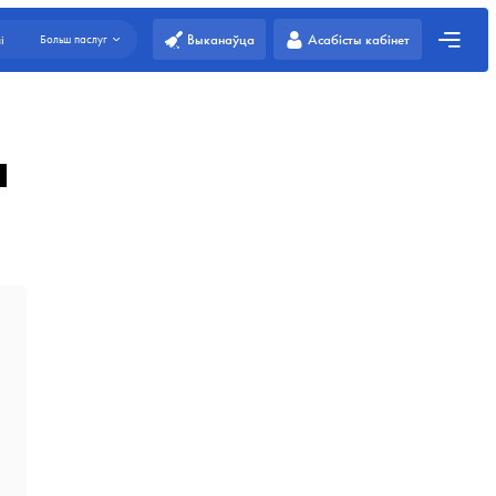
Выканаўца
Асабісты кабінет
і
Больш паслуг
ы