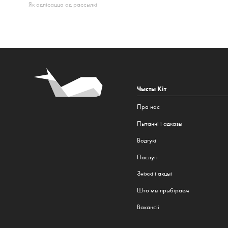
Як адпісацца ад рассылкі
Чысты Кіт
Пра нас
Пытанні і адказы
Водгукі
Паслугі
Зніжкі і акцыі
Што мы прыбіраем
Вакансіі