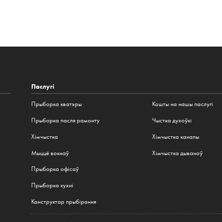
Паслугі
Прыборка кватэры
Кошты на нашы паслугі
Прыборка пасля рамонту
Чыстка духоўкі
Хімчыстка
Хімчыстка канапы
Мыццё вокнаў
Хімчыстка дываноў
Прыборка офісаў
Прыборка кухні
Канструктар прыбірання