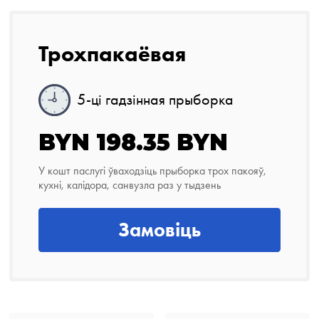
Трохпакаёвая
5-ці гадзінная прыборка
BYN 198.35 BYN
У кошт паслугі ўваходзіць прыборка трох пакояў,
кухні, калідора, санвузла раз у тыдзень
Замовіць