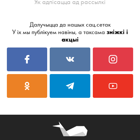
Як адпісацца ад рассылкі
Далучыцца да нашых сац.сетак
У іх мы публікуем навіны, а таксама
зніжкі і
акцыі