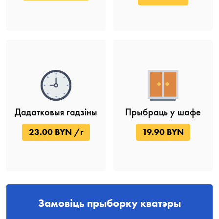
Дадатковыя гадзіны
Прыбраць у шафе
23.00 BYN /г
19.90 BYN
Замовіць прыборку кватэры