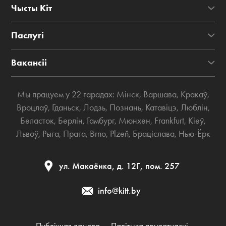
Чысты Кіт
Паслугі
Вакансіі
Мы працуем у 22 гарадах:
Мінск
,
Варшава
,
Кракаў
,
Вроцлаў
,
Гданьск
,
Лодзь
,
Познань
,
Катавіцэ
,
Люблін
,
Беласток
,
Берлін
,
Гамбург
,
Мюнхен
,
Frankfurt
,
Кіеў
,
Львоў
,
Рыга
,
Прага
,
Brno
,
Plzeň
,
Браціслава
,
Нью-Ёрк
ул. Макаёнка, д. 12Г, пом. 257
info@kitt.by
Публічная дамова
Палітыка прыватнасці