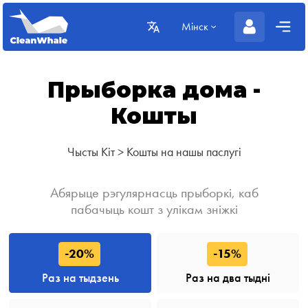
Мінск
Прыборка дома -
Кошты
Чысты Кіт
>
Кошты на нашы паслугі
Абярыце рэгулярнасць прыборкі, каб
пабачыць кошт з улікам зніжкі
-20%
-15%
Раз на тыдзень
Раз на два тыдні