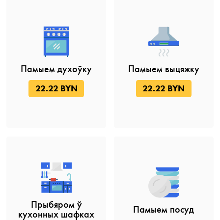
Памыем духоўку
Памыем выцяжку
22.22 BYN
22.22 BYN
Прыбяром ў
Памыем посуд
кухонных шафках