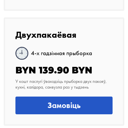
Двухпакаёвая
4-х гадзінная прыборка
BYN 139.90 BYN
У кошт паслугі ўваходзіць прыборка двух пакояў,
кухні, калідора, санвузла раз у тыдзень
Замовіць