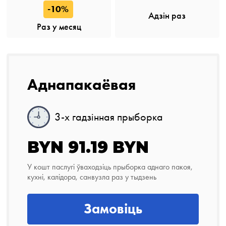
-10%
Адзін раз
Раз у месяц
Аднапакаёвая
3-х гадзінная прыборка
BYN 91.19 BYN
У кошт паслугі ўваходзіць прыборка аднаго пакоя,
кухні, калідора, санвузла раз у тыдзень
Замовіць