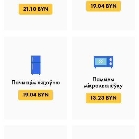
19.04 BYN
21.10 BYN
Памыем
Пачысцім лядоўню
мікрахвалёўку
19.04 BYN
13.23 BYN