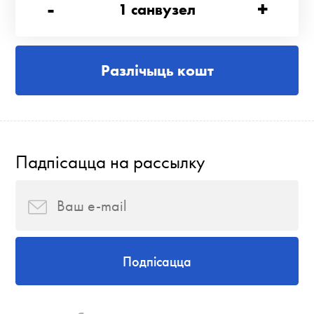
-
+
1
санвузел
Разлічыць кошт
Падпісацца на рассылку
Подпісацца