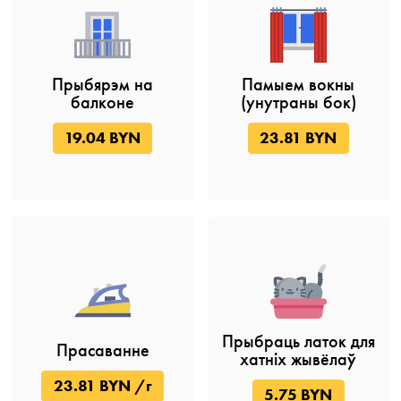
Прыбярэм на
Памыем вокны
балконе
(унутраны бок)
19.04 BYN
23.81 BYN
Прыбраць латок для
Прасаванне
хатніх жывёлаў
23.81 BYN /г
5.75 BYN