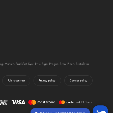
rg
,
Munich
,
Frankfurt
,
Kyiv
,
Lviv
,
Riga
,
Prague
,
Brno
,
Plzeň
,
Bratislava
,
Public contract
Privacy policy
Cookies policy