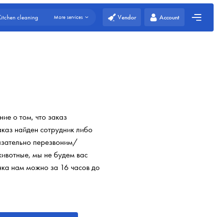
Vendor
Account
Kitchen cleaning
More services
ие о том, что заказ
аказ найден сотрудник либо
язательно перезвоним/
животные, мы не будем вас
нка нам можно за 16 часов до