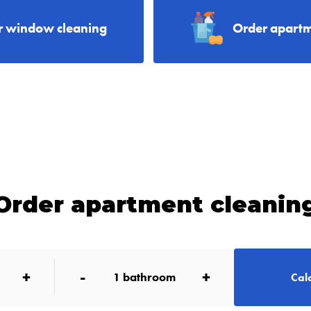
r window cleaning
Order apartm
Order apartment cleanin
+
-
+
1
bathroom
Calc