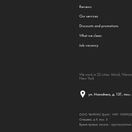
Reviews
Our services
Discounts and promotions
What we clean
Job vacancy
We work in 22 cities:
Minsk
,
Wars
New York
ул. Макаёнка, д. 12Г, пом.
ООО "ВИРИКС Групп", УНП: 193992074,
Олешева, д.9, пом. 5
Время приема заказа - круглосуточно.