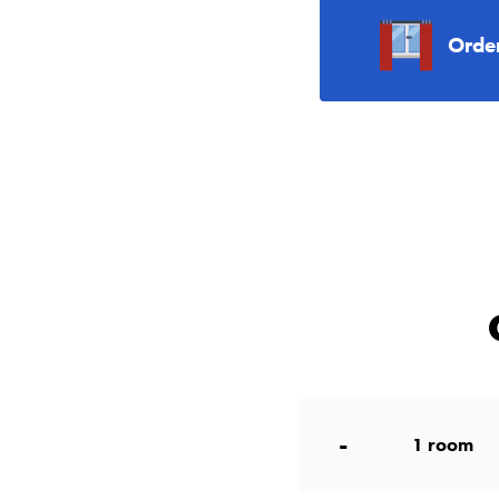
Orde
-
1
room