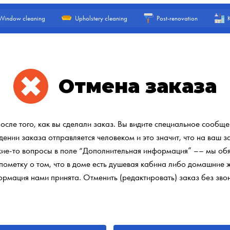
Window cleaning
Upholstery cleaning
Post-renovation
Отмена заказа
осле того, как вы сделали заказ. Вы видите специальное сообщен
нии заказа отправляется человеком и это значит, что на ваш з
акие-то вопросы в поле “Дополнительная информация” –– мы об
пометку о том, что в доме есть душевая кабина либо домашние 
формация нами принята. Отменить (редактировать) заказ без зво