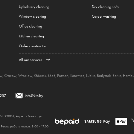
Upholstery cleaning
Dry cleaning sofa
Window cleaning
Carpet washing
Office cleaning
Kitchen cleaning
Order constructor
All our services
aw
,
Cracow
,
Wroclaw
,
Gdansk
,
Łódź
,
Poznań
,
Katowice
,
Lublin
,
Białystok
,
Berlin
,
Hambu
 257
info@kitt.by
 220114, Адрес: г.Минск, ул.
 Режим работы офиса: 8:00 - 17:00