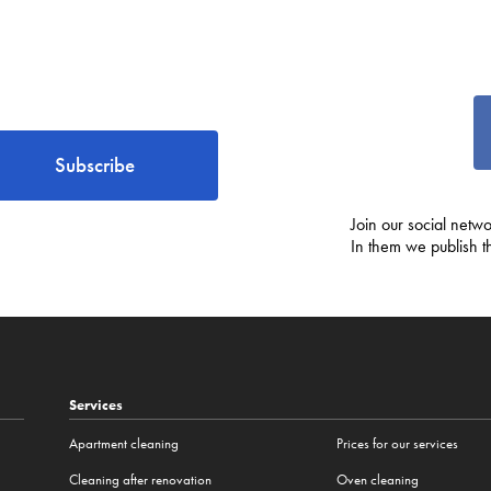
Subscribe
Join our social netwo
In them we publish t
Services
Apartment cleaning
Prices for our services
Cleaning after renovation
Oven cleaning