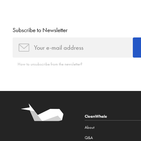
Subscribe to Newsletter
How to unsubscribe from the newsletter?
CleanWhale
About
Q&A