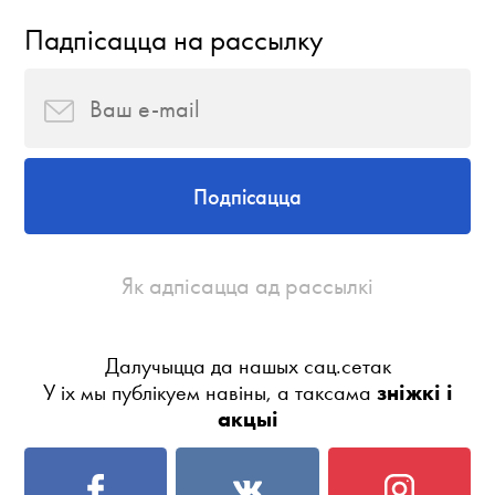
Падпісацца на рассылку
Подпісацца
Як адпісацца ад рассылкі
Далучыцца да нашых сац.сетак
У іх мы публікуем навіны, а таксама
зніжкі і
акцыі