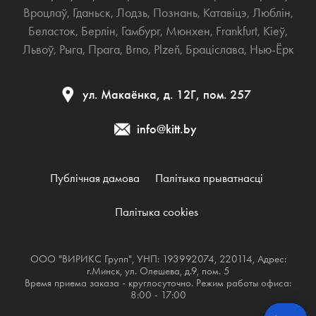
Вроцлаў
,
Гданьск
,
Лодзь
,
Познань
,
Катавіцэ
,
Люблін
,
Беласток
,
Берлін
,
Гамбург
,
Мюнхен
,
Frankfurt
,
Кіеў
,
Львоў
,
Рыга
,
Прага
,
Brno
,
Plzeň
,
Браціслава
,
Нью-Ёрк
ул. Макаёнка, д. 12Г, пом. 257
info@kitt.by
Публічная дамова
Палітыка прыватнасці
Палітыка cookies
ООО "ВИРИКС Групп", УНП: 193992074, 220114, Адрес:
г.Минск, ул. Олешева, д.9, пом. 5
Время приема заказа - круглосуточно. Режим работы офиса:
8:00 - 17:00