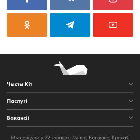
Чысты Кіт
Паслугі
Вакансіі
Мы працуем у 22 гарадах:
Мінск
,
Варшава
,
Кракаў
,