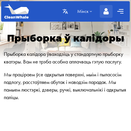
Мінск
Прыборка ў калідоры
Прыборка калідора ўваходзіць у стандартную прыборку
кватэры. Вам не трэба асобна аплачваць гэтую паслугу.
Мы праціраем ўсе адкрытыя паверхні, мыім і пыласосім
падлогу, расстаўляем абутак і наводзім парадак. Мы
памыем люстэркі, дзверы, ручкі, выключальнікі і адкрытыя
паліцы.