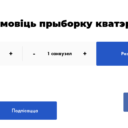
амовіць прыборку кватэ
+
-
+
1
санвузел
Ра
Подпісацца