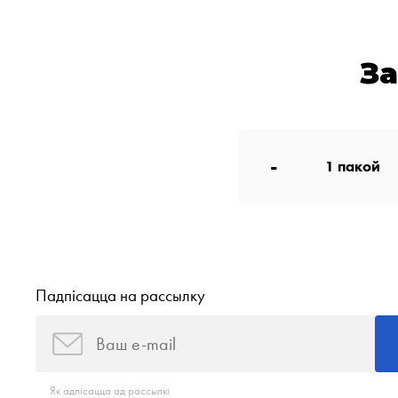
З
-
1
пакой
Падпісацца на рассылку
Як адпісацца ад рассылкі