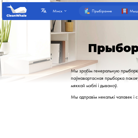
Прыбіранне
Мыцц
Мінск
Прыбор
Мы зробім генеральную прыборку 
паўнавартасная прыборка пакояў, 
мяккай мэблі і дываноў.
Мы адправім некалькі чалавек і 