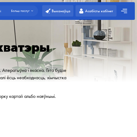
Выканаўца
Асабісты кабінет
і
Больш паслуг
кватэры
 Аператыўна і якасна. Гэта будзе
калі ёсць неабходнасць, хімчыстка
орку картай альбо наяўнымі.