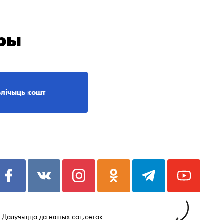
ры
злічыць кошт
Далучыцца да нашых сац.сетак