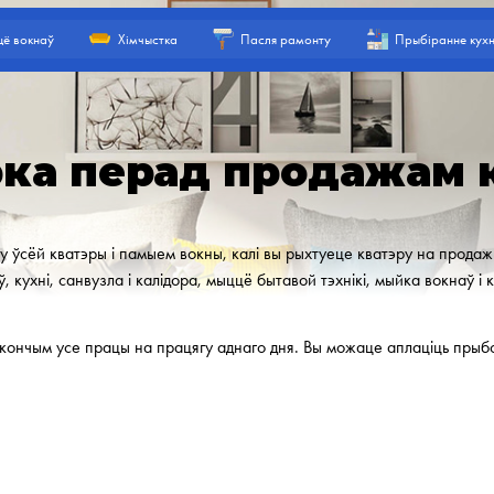
ё вокнаў
Хімчыстка
Пасля рамонту
Прыбіранне кухн
ка перад продажам 
ўсёй кватэры і памыем вокны, калі вы рыхтуеце кватэру на продаж.
кухні, санвузла і калідора, мыццё бытавой тэхнікі, мыйка вокнаў і 
скончым усе працы на працягу аднаго дня. Вы можаце аплаціць прыб