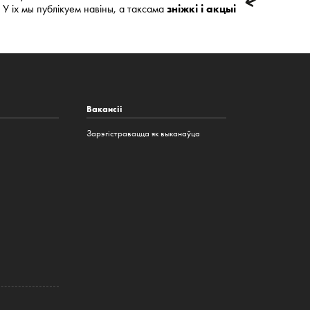
У іх мы публікуем навіны, а таксама
зніжкі і акцыі
Вакансіі
Зарэгістравацца як выканаўца