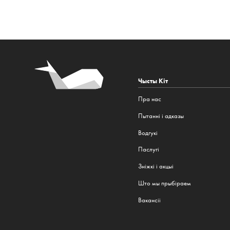
Чысты Кіт
Пра нас
Пытанні і адказы
Водгукі
Паслугі
Зніжкі і акцыі
Што мы прыбіраем
Вакансіі