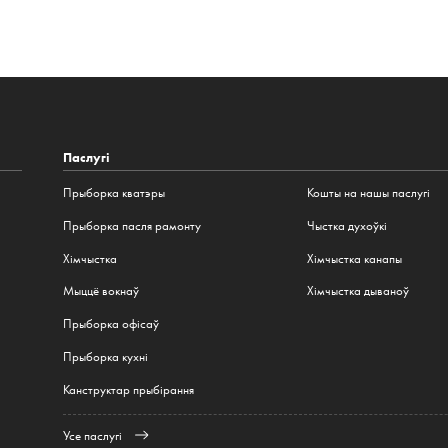
Паслугі
Прыборка кватэры
Кошты на нашы паслугі
Прыборка пасля рамонту
Чыстка духоўкі
Хімчыстка
Хімчыстка канапы
Мыццё вокнаў
Хімчыстка дываноў
Прыборка офісаў
Прыборка кухні
Канструктар прыбірання
Усе паслугі