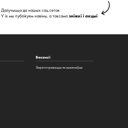
Далучыцца да нашых сац.сетак
У іх мы публікуем навіны, а таксама
зніжкі і акцыі
Вакансіі
Зарэгістравацца як выканаўца