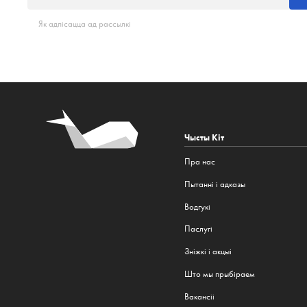
Як адпісацца ад рассылкі
Чысты Кіт
Пра нас
Пытанні і адказы
Водгукі
Паслугі
Зніжкі і акцыі
Што мы прыбіраем
Вакансіі