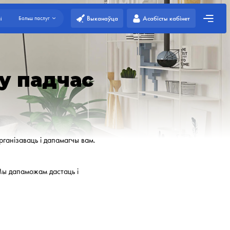
Выканаўца
Асабісты кабінет
і
Больш паслуг
ку падчас
ганізаваць і дапамагчы вам.
 Мы дапаможам дастаць і