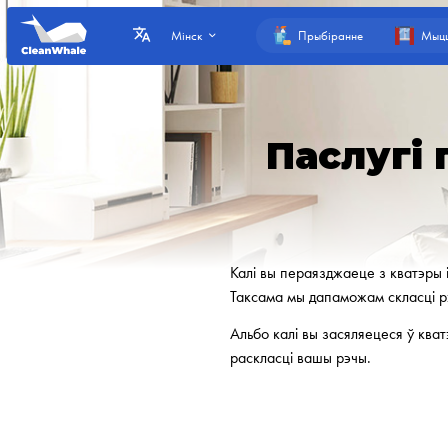
Прыбіранне
Мыцц
Мінск
Паслугі 
Калі вы пераязджаеце з кватэры 
Таксама мы дапаможам скласці рэ
Альбо калі вы засяляецеся ў ква
раскласці вашы рэчы.