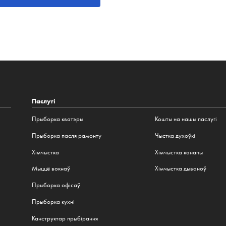
Паслугі
Прыборка кватэры
Кошты на нашы паслугі
Прыборка пасля рамонту
Чыстка духоўкі
Хімчыстка
Хімчыстка канапы
Мыццё вокнаў
Хімчыстка дываноў
Прыборка офісаў
Прыборка кухні
Канструктар прыбірання