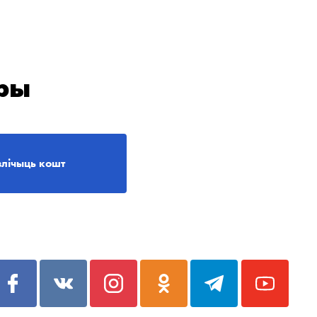
ры
злічыць кошт