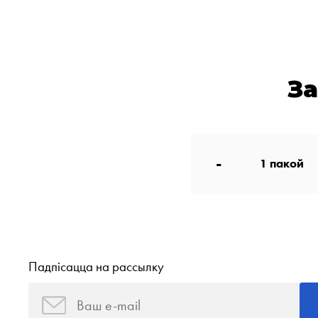
З
-
1
пакой
Падпісацца на рассылку