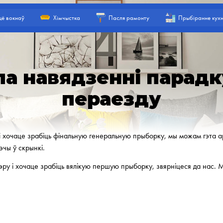
ё вокнаў
Хімчыстка
Пасля рамонту
Прыбіранне кухн
па навядзенні парад
пераезду
і хочаце зрабіць фінальную генеральную прыборку, мы можам гэта ар
чы ў скрынкі.
тэру і хочаце зрабіць вялікую першую прыборку, звярніцеся да нас.