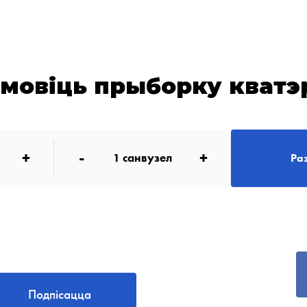
амовіць прыборку кватэ
+
-
+
1
санвузел
Ра
Подпісацца