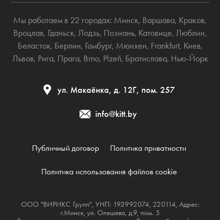
Мы работаем в 22 городах:
Минск
,
Варшава
,
Краков
,
Вроцлав
,
Гданьск
,
Лодзь
,
Познань
,
Катовице
,
Люблин
,
Беласток
,
Берлин
,
Гамбург
,
Мюнхен
,
Frankfurt
,
Киев
,
Львов
,
Рига
,
Прага
,
Brno
,
Plzeň
,
Братислава
,
Нью-Йорк
ул. Макаёнка, д. 12Г, пом. 257
info@kitt.by
Публичный договор
Политика приватности
Политика использования файлов cookie
ООО "ВИРИКС Групп", УНП: 193992074, 220114, Адрес:
г.Минск, ул. Олешева, д.9, пом. 5