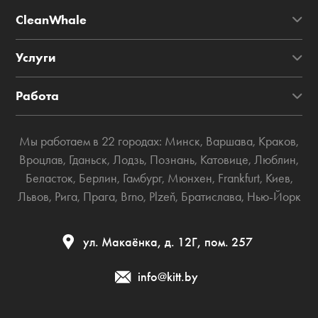
CleanWhale
Услуги
Работа
Мы работаем в 22 городах:
Минск
,
Варшава
,
Краков
,
Вроцлав
,
Гданьск
,
Лодзь
,
Познань
,
Катовице
,
Люблин
,
Беласток
,
Берлин
,
Гамбург
,
Мюнхен
,
Frankfurt
,
Киев
,
Львов
,
Рига
,
Прага
,
Brno
,
Plzeň
,
Братислава
,
Нью-Йорк
ул. Макаёнка, д. 12Г, пом. 257
info@kitt.by