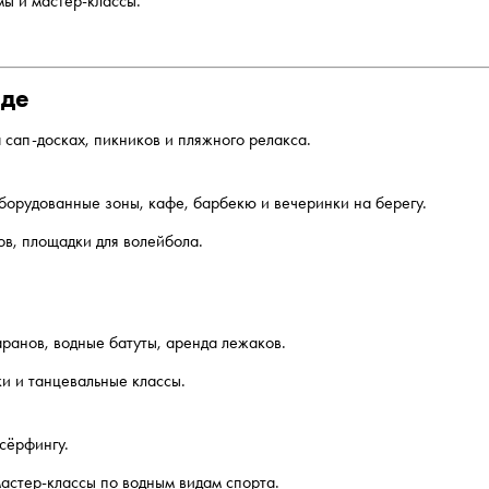
ы и мастер-классы.
оде
 сап-досках, пикников и пляжного релакса.
оборудованные зоны, кафе, барбекю и вечеринки на берегу.
ов, площадки для волейбола.
аранов, водные батуты, аренда лежаков.
ки и танцевальные классы.
сёрфингу.
мастер-классы по водным видам спорта.