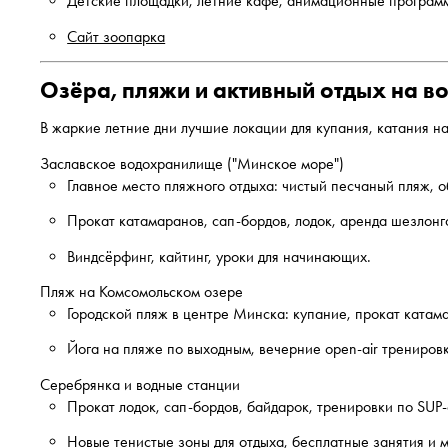
Детские площадки, летние кафе, анимационные программ
Сайт зоопарка
Озёра, пляжи и активный отдых на в
В жаркие летние дни лучшие локации для купания, катания на
Заславское водохранилище ("Минское море")
Главное место пляжного отдыха: чистый песчаный пляж, 
Прокат катамаранов, сап-бордов, лодок, аренда шезлонг
Виндсёрфинг, кайтинг, уроки для начинающих.
Пляж на Комсомольском озере
Городской пляж в центре Минска: купание, прокат катам
Йога на пляже по выходным, вечерние open-air трениров
Серебрянка и водные станции
Прокат лодок, сап-бордов, байдарок, тренировки по SUP-
Новые тенистые зоны для отдыха, бесплатные занятия и 