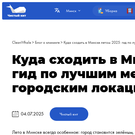
Уборка
Минск
CleanWhale
>
Блог о клининге
>
Куда сходить в Минске летом 2025: гид по 
Куда сходить в М
гид по лучшим м
городским лока
04.07.2025
Чистый кит
Лето в Минске всегда особенное: город становится зелёным,