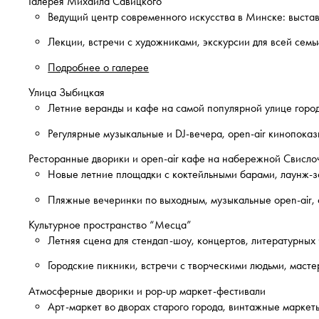
Галерея Михаила Савицкого
Ведущий центр современного искусства в Минске: выста
Лекции, встречи с художниками, экскурсии для всей семь
Подробнее о галерее
Улица Зыбицкая
Летние веранды и кафе на самой популярной улице город
Регулярные музыкальные и DJ-вечера, open-air кинопоказ
Ресторанные дворики и open-air кафе на набережной Свисло
Новые летние площадки с коктейльными барами, лаунж-з
Пляжные вечеринки по выходным, музыкальные open-air, 
Культурное пространство “Месца”
Летняя сцена для стендап-шоу, концертов, литературных
Городские пикники, встречи с творческими людьми, масте
Атмосферные дворики и pop-up маркет-фестивали
Арт-маркет во дворах старого города, винтажные марке