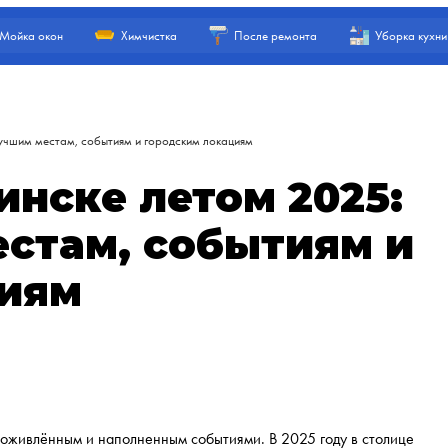
Мойка окон
Химчистка
После ремонта
Уборка кухни
лучшим местам, событиям и городским локациям
инске летом 2025:
естам, событиям и
циям
 оживлённым и наполненным событиями. В 2025 году в столице