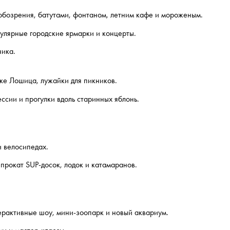
 обозрения, батутами, фонтаном, летним кафе и мороженым.
гулярные городские ярмарки и концерты.
ника.
еке Лошица, лужайки для пикников.
ссии и прогулки вдоль старинных яблонь.
и велосипедах.
прокат SUP-досок, лодок и катамаранов.
ерактивные шоу, мини-зоопарк и новый аквариум.