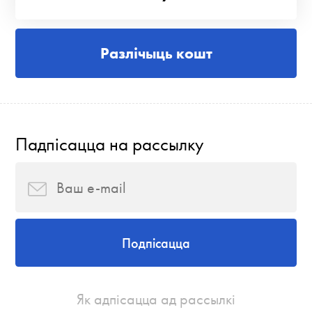
Разлічыць кошт
Падпісацца на рассылку
Подпісацца
Як адпісацца ад рассылкі