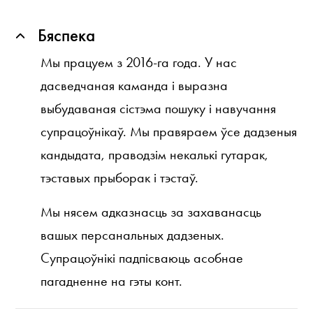
Бяспека
Мы працуем з 2016-га года. У нас
дасведчаная каманда і выразна
выбудаваная сістэма пошуку і навучання
супрацоўнікаў. Мы правяраем ўсе дадзеныя
кандыдата, праводзім некалькі гутарак,
тэставых прыборак і тэстаў.
Мы нясем адказнасць за захаванасць
вашых персанальных дадзеных.
Супрацоўнікі падпісваюць асобнае
пагадненне на гэты конт.