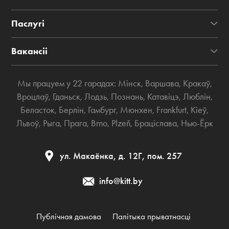
Паслугі
Вакансіі
Мы працуем у 22 гарадах:
Мінск
,
Варшава
,
Кракаў
,
Вроцлаў
,
Гданьск
,
Лодзь
,
Познань
,
Катавіцэ
,
Люблін
,
Беласток
,
Берлін
,
Гамбург
,
Мюнхен
,
Frankfurt
,
Кіеў
,
Львоў
,
Рыга
,
Прага
,
Brno
,
Plzeň
,
Браціслава
,
Нью-Ёрк
ул. Макаёнка, д. 12Г, пом. 257
info@kitt.by
Публічная дамова
Палітыка прыватнасці