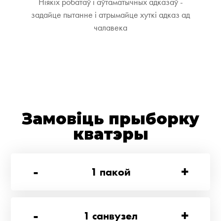
Ніякіх робатаў і аўтаматычных адказаў -
задайце пытанне і атрымайце хуткі адказ ад
чалавека
Замовіць прыборку
кватэры
-
+
1
пакой
-
+
1
санвузел