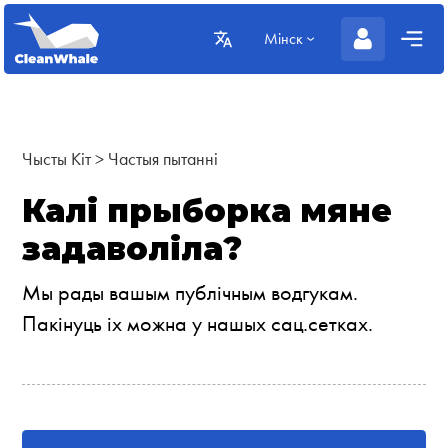
Мінск
Чысты Кіт
>
Частыя пытанні
Калі прыборка мяне
задаволіла?
Мы рады вашым публічным водгукам.
Пакінуць іх можна у нашых сац.сетках.