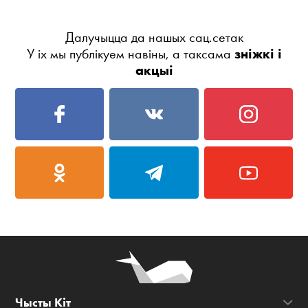
Далучыцца да нашых сац.сетак
У іх мы публікуем навіны, а таксама
зніжкі і
акцыі
Чысты Кіт