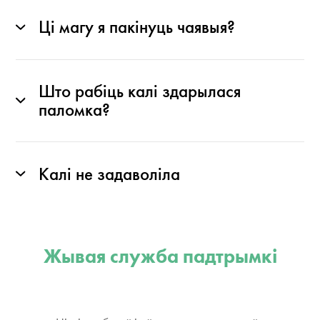
Ці магу я пакінуць чаявыя?
Што рабіць калі здарылася
паломка?
Калі не задаволіла
Жывая служба падтрымкі