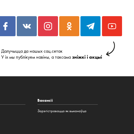
Далучыцца да нашых сац.сетак
У іх мы публікуем навіны, а таксама
зніжкі і акцыі
Вакансіі
Зарэгістравацца як выканаўца