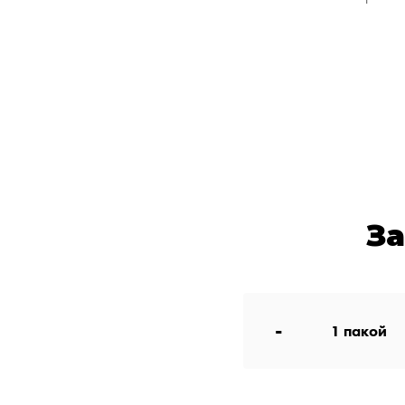
З
-
1
пакой