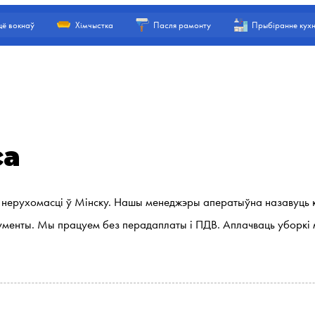
ё вокнаў
Хімчыстка
Пасля рамонту
Прыбіранне кухн
са
 нерухомасці ў Мінску. Нашы менеджэры аператыўна назавуць 
менты. Мы працуем без перадаплаты і ПДВ. Аплачваць уборкі 