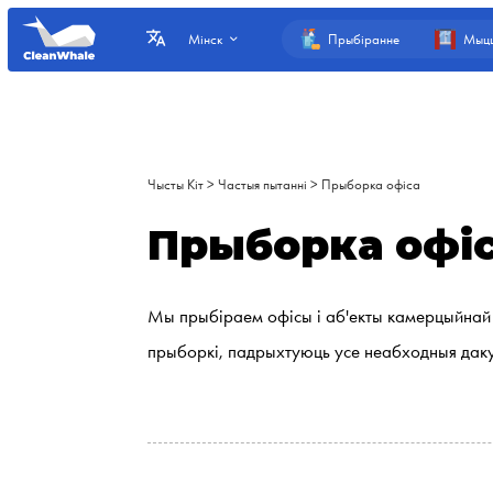
Прыбіранне
Мыцц
Мінск
Чысты Кіт
>
Частыя пытанні
>
Прыборка офіса
Прыборка офі
Мы прыбіраем офісы і аб'екты камерцыйнай
прыборкі, падрыхтуюць усе неабходныя даку