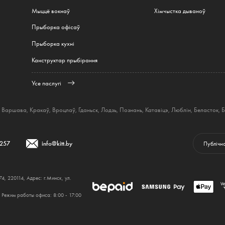
Мыццё вокнаў
Хімчыстка дываноў
Прыборка офісаў
Прыборка кухні
Канструктар прыбірання
Усе паслугі
Варшава
,
Кракаў
,
Вроцлаў
,
Гданьск
,
Лодзь
,
Познань
,
Катавіцэ
,
Люблін
,
Беласток
,
Б
 257
info@kitt.by
Публічн
 220114, Адрес: г.Минск, ул.
 Режим работы офиса: 8:00 - 17:00