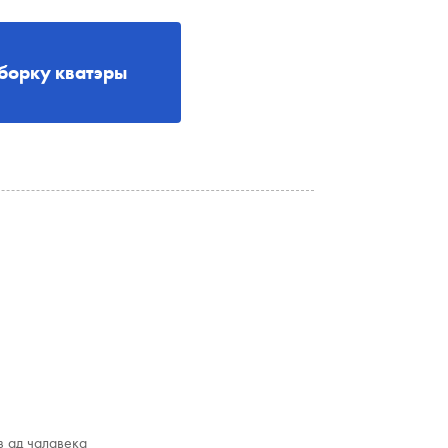
борку кватэры
з ад чалавека