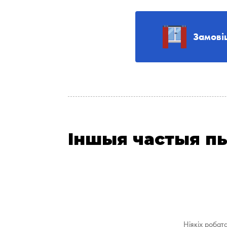
Замові
Іншыя частыя п
Ніякіх робат