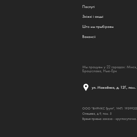
Паслугі
Зніжкі і акцыі
Што мы прыбіраем
Вакансіі
Мы працуем у 22 гарадах:
Мінск
,
Браціслава
,
Нью-Ёрк
ул. Макаёнка, д. 12Г, пом.
ООО "ВИРИКС Групп", УНП: 193992074,
Олешева, д.9, пом. 5
Время приема заказа - круглосуточно.