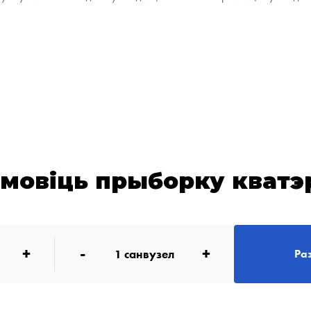
амовіць прыборку кватэ
+
-
+
1
санвузел
Ра