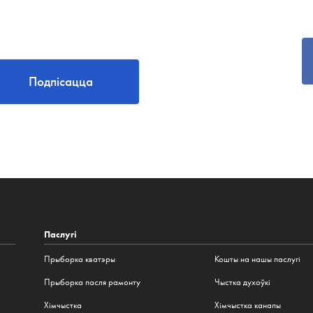
Подпісацца
Паслугі
Прыборка кватэры
Кошты на нашы паслугі
Прыборка пасля рамонту
Чыстка духоўкі
Хімчыстка
Хімчыстка канапы