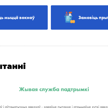
ць мыццё вокнаў
Замовіць пры
ытанні
Жывая служба падтрымкі
аў і аўтаматычных адказаў - задайце пытанне і атрымайце хуткі адка