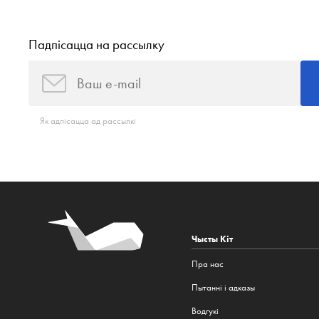
Падпісацца на рассылку
Як адпісацца ад рассылкі
Чысты Кіт
Пра нас
Пытанні і адказы
Водгукі