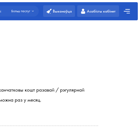
Выканаўца
Асабісты кабінет
і
Больш паслуг
канчатковы кошт разавай / рэгулярнай
можна раз у месяц.