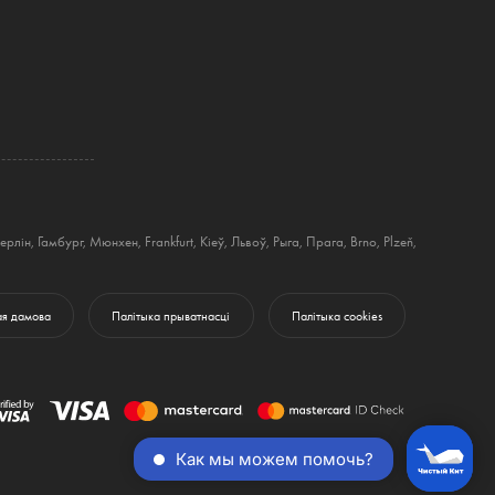
ерлін
,
Гамбург
,
Мюнхен
,
Frankfurt
,
Кіеў
,
Львоў
,
Рыга
,
Прага
,
Brno
,
Plzeň
,
ая дамова
Палітыка прыватнасці
Палітыка cookies