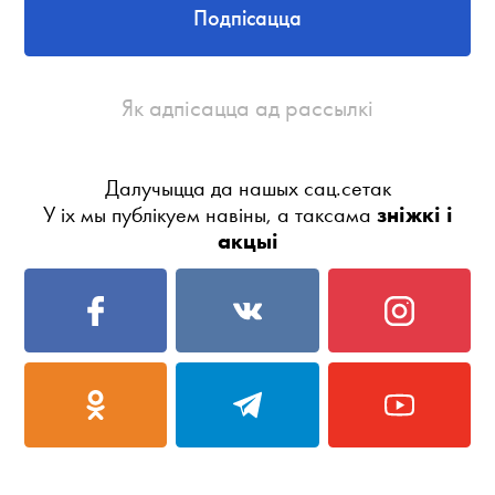
Подпісацца
Як адпісацца ад рассылкі
Далучыцца да нашых сац.сетак
У іх мы публікуем навіны, а таксама
зніжкі і
акцыі