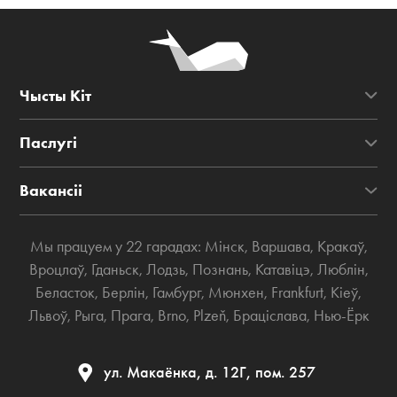
Чысты Кіт
Паслугі
Вакансіі
Мы працуем у 22 гарадах:
Мінск
,
Варшава
,
Кракаў
,
Вроцлаў
,
Гданьск
,
Лодзь
,
Познань
,
Катавіцэ
,
Люблін
,
Беласток
,
Берлін
,
Гамбург
,
Мюнхен
,
Frankfurt
,
Кіеў
,
Львоў
,
Рыга
,
Прага
,
Brno
,
Plzeň
,
Браціслава
,
Нью-Ёрк
ул. Макаёнка, д. 12Г, пом. 257