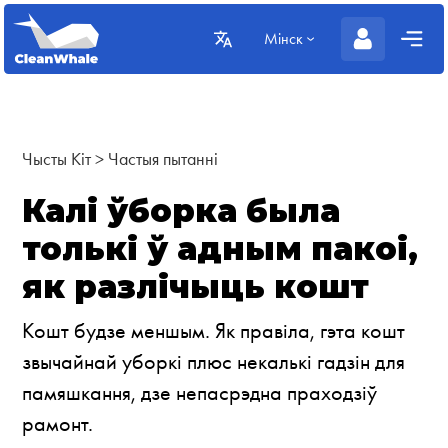
Мінск
Чысты Кіт
>
Частыя пытанні
Калі ўборка была
толькі ў адным пакоі,
як разлічыць кошт
Кошт будзе меншым. Як правіла, гэта кошт
звычайнай уборкі плюс некалькі гадзін для
памяшкання, дзе непасрэдна праходзіў
рамонт.