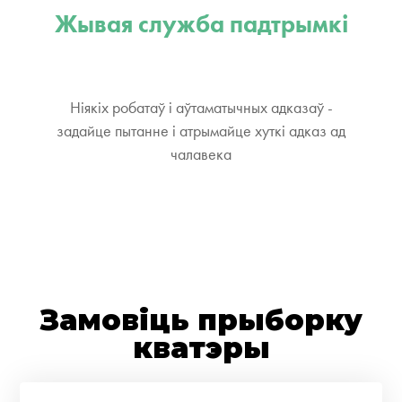
Жывая служба падтрымкі
Ніякіх робатаў і аўтаматычных адказаў -
задайце пытанне і атрымайце хуткі адказ ад
чалавека
Замовіць прыборку
кватэры