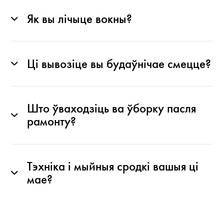
Як вы лічыце вокны?
Ці вывозіце вы будаўнічае смецце?
Што ўваходзіць ва ўборку пасля
рамонту?
Тэхніка і мыйныя сродкі вашыя ці
мае?