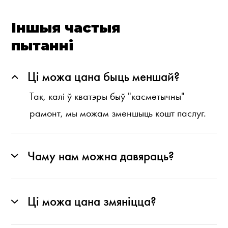
Іншыя частыя
пытанні
Ці можа цана быць меншай?
Так, калі ў кватэры быў "касметычны"
рамонт, мы можам зменшыць кошт паслуг.
Чаму нам можна давяраць?
Ці можа цана змяніцца?